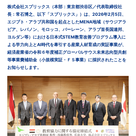
株式会社スプリックス（本部：東京都渋谷区／代表取締役社
長：常石博之、以下「スプリックス」）は、2026年2月5日、
エジプト・アラブ共和国を起点としたMENA地域（サウジアラ
ビア、レバノン、モロッコ、バーレーン、アラブ首長国連邦、
ヨルダン等）における日本式STEM教育改善プログラム導入に
よる学力向上とAI時代を牽引する産業人材育成の実証事業が、
経済産業省の令和６年度補正グローバルサウス未来志向型共創
等事業費補助⾦（小規模実証・ＦＳ事業）に採択されたことを
お知らせします。