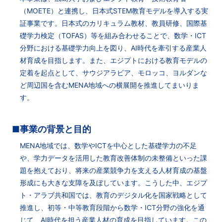
（MOETE）と連携し、日本式STEM教育モデルを導入する実
証事業です。日本式のカリキュラム教材、教員研修、国際基
礎学力検定（TOFAS）等を組み合わせることで、数学・ICT
分野における基礎学力向上を図り、AI時代を牽引する産業人
材育成を目指します。また、エジプトにおける教育モデルの
定着を起点として、サウジアラビア、モロッコ、ヨルダンな
ど周辺国を含むMENA地域への横展開を推進してまいりま
す。
■事業の背景と目的
MENA地域では、数学やICTを中心とした基礎学力の不足
や、学力データを活用した教育改善体制の未整備といった課
題を抱えており、将来の産業競争力を支える人材育成の基盤
形成にも大きな支障を及ぼしています。こうした中、エジプ
ト・アラブ共和国では、教育のデジタル化を国家戦略として
推進し、初等・中等教育段階から数学・ICT分野の強化を通
じて、AI時代を担う産業人材の育成を目指しています。この