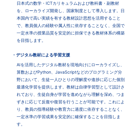
日本式の数学・ICTカリキュラムおよび教科書・副教材
を、ローカライズ開発し、国家制度として導入します。日
本国内で高い実績を有する教材設計思想を活用すること
で、教員個人の経験や属人性に依存することなく、全国で
一定水準の授業品質を安定的に担保できる教材体系の構築
を目指します。
・デジタル教材による学習支援
AIを活用したデジタル教材を現地向けにローカライズし、
算数およびPython、JavaScriptなどのプログラミング分
野において、生徒一人ひとりの理解度や進捗に応じた個別
最適化学習を提供します。教材は自律学習型として設計さ
れており、生徒自身が学習を進めながら理解を深め、つま
ずきに応じて反復や復習を行うことが可能です。これによ
り、教員の指導経験や教育力に過度に依存することなく、
一定水準の学習成果を安定的に確保することを目指しま
す。