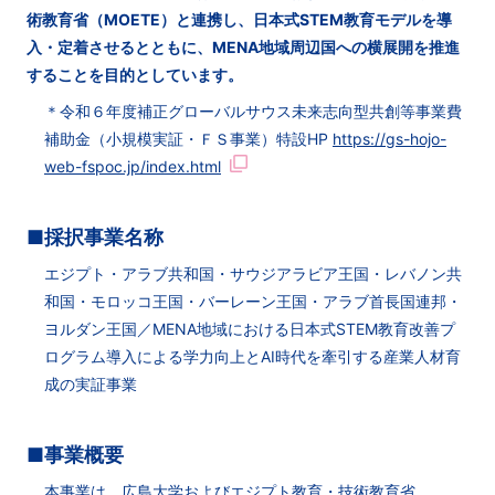
術教育省（MOETE）と連携し、日本式STEM教育モデルを導
入・定着させるとともに、MENA地域周辺国への横展開を推進
することを目的としています。
＊令和６年度補正グローバルサウス未来志向型共創等事業費
補助⾦（小規模実証・ＦＳ事業）特設HP
https://gs-hojo-
web-fspoc.jp/index.html
■採択事業名称
エジプト・アラブ共和国・サウジアラビア王国・レバノン共
和国・モロッコ王国・バーレーン王国・アラブ首長国連邦・
ヨルダン王国／MENA地域における日本式STEM教育改善プ
ログラム導入による学力向上とAI時代を牽引する産業人材育
成の実証事業
■事業概要
本事業は、広島大学およびエジプト教育・技術教育省