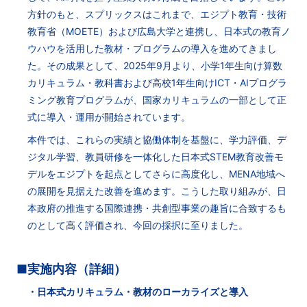
方針のもと、スプリックスはこれまで、エジプト教育・技術
教育省（MOETE）および広島大学と連携し、日本式の教育ノ
ウハウを活用した教材・プログラムの導入を進めてきまし
た。その成果として、2025年9月より、小学1年生向け算数
カリキュラム・教科書および高校1年生向けICT・AIプログラ
ミング教育プログラムが、国家カリキュラムの一部として正
式に導入・運用が開始されています。
本件では、これらの実績と協働体制を基盤に、学力評価、デ
ジタル学習、教員研修を一体化した日本式STEM教育改善モ
デルをエジプトを起点としてさらに高度化し、MENA地域へ
の展開を見据えた改善を進めます。こうした取り組みが、日
本政府の推進する国際連携・共創型事業の趣旨に合致するも
のとして高く評価され、今回の採択に至りました。
■実施内容（詳細）
・日本式カリキュラム・教材のローカライズと導入