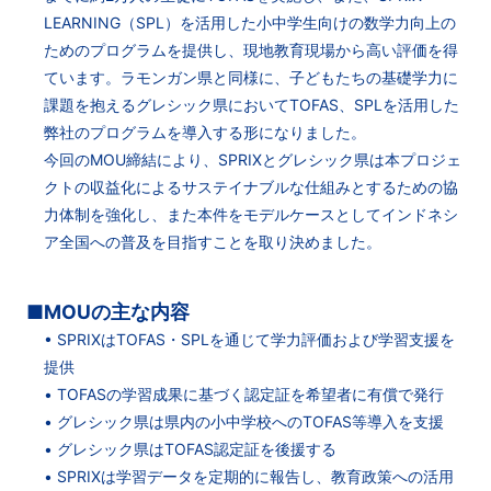
LEARNING（SPL）を活用した小中学生向けの数学力向上の
ためのプログラムを提供し、現地教育現場から高い評価を得
ています。ラモンガン県と同様に、子どもたちの基礎学力に
課題を抱えるグレシック県においてTOFAS、SPLを活用した
弊社のプログラムを導入する形になりました。
今回のMOU締結により、SPRIXとグレシック県は本プロジェ
クトの収益化によるサステイナブルな仕組みとするための協
力体制を強化し、また本件をモデルケースとしてインドネシ
ア全国への普及を目指すことを取り決めました。
■MOUの主な内容
• SPRIXはTOFAS・SPLを通じて学力評価および学習支援を
提供
• TOFASの学習成果に基づく認定証を希望者に有償で発行
• グレシック県は県内の小中学校へのTOFAS等導入を支援
• グレシック県はTOFAS認定証を後援する
• SPRIXは学習データを定期的に報告し、教育政策への活用