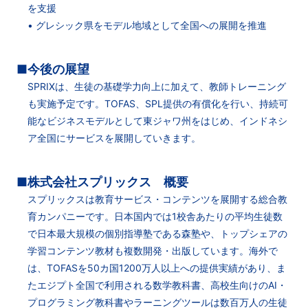
を支援
• グレシック県をモデル地域として全国への展開を推進
■今後の展望
SPRIXは、生徒の基礎学力向上に加えて、教師トレーニング
も実施予定です。TOFAS、SPL提供の有償化を行い、持続可
能なビジネスモデルとして東ジャワ州をはじめ、インドネシ
ア全国にサービスを展開していきます。
■株式会社スプリックス 概要
スプリックスは教育サービス・コンテンツを展開する総合教
育カンパニーです。日本国内では1校舎あたりの平均生徒数
で日本最大規模の個別指導塾である森塾や、トップシェアの
学習コンテンツ教材も複数開発・出版しています。海外で
は、TOFASを50カ国1200万人以上への提供実績があり、ま
たエジプト全国で利用される数学教科書、高校生向けのAI・
プログラミング教科書やラーニングツールは数百万人の生徒