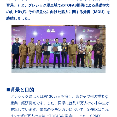
育局」）と、グレシック県全域でのTOFAS提供による基礎学力
の向上並びにその収益化に向けた協力に関する覚書（MOU）を
締結しました。
■背景と目的
グレシック県は人口約130万人を擁し、東ジャワ州の重要な
産業・経済拠点です。また、同県には約12万人の小中学生が
在籍しています。隣県のラモンガンにおいて、SPRIXはこれ
までに約2万人の生徒にTOFASを実施し、また、SPRIX