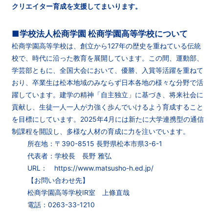
クリエイター育成を支援してまいります。
■学校法人松商学園 松商学園高等学校について
松商学園高等学校は、創立から127年の歴史を重ねている伝統
校で、時代に沿った教育を展開しています。この間、運動部、
学芸部ともに、全国大会において、優勝、入賞等活躍を重ねて
おり、卒業生は松本地域のみならず日本各地の様々な分野で活
躍しています。建学の精神「自主独立」に基づき、将来社会に
貢献し、生徒一人一人が力強く歩んでいけるよう育成すること
を目標にしています。2025年4月には新たに大学連携型の通信
制課程を開設し、多様な人材の育成に力を注いでいます。
所在地：〒390-8515 長野県松本市県3-6-1
代表者：学校長 長野 雅弘
URL： https://www.matsusho-h.ed.jp/
【お問い合わせ先】
松商学園高等学校IR室 上條直哉
電話：0263-33-1210