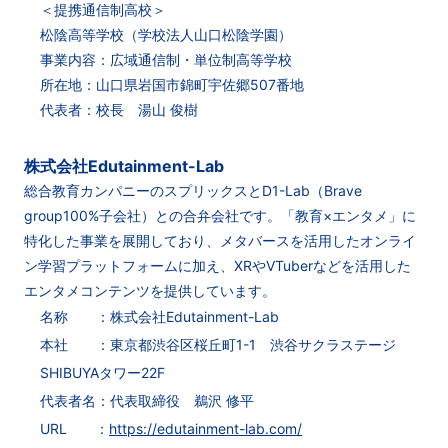
＜提携通信制高校＞
松陰高等学校（学校法人山口松陰学園）
事業内容：広域通信制・単位制高等学校
所在地：山口県岩国市錦町宇佐郷507番地
代表者：校長 湯山 俊樹
株式会社Edutainment-Lab
総合教育カンパニーのスプリックスとD1-Lab（Brave
group100%子会社）との合弁会社です。「教育×エンタメ」に
特化した事業を展開しており、メタバースを活用したオンライ
ン学習プラットフォームに加え、XRやVTuberなどを活用した
エンタメコンテンツを提供しています。
名称 ：株式会社Edutainment-Lab
本社 ：東京都渋谷区桜丘町1-1 渋谷サクラステージ
SHIBUYAタワー22F
代表者名：代表取締役 鵜沢 修平
URL ：
https://edutainment-lab.com/