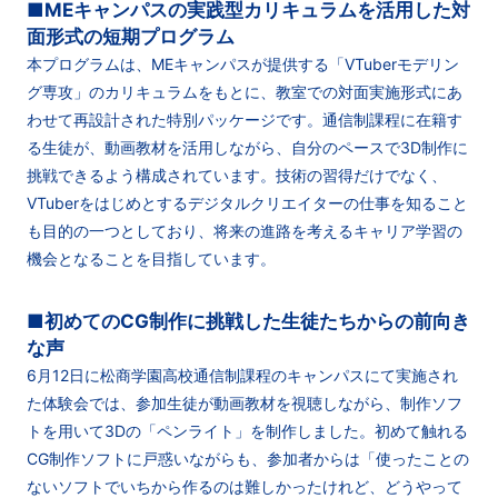
■MEキャンパスの実践型カリキュラムを活用した対
面形式の短期プログラム
本プログラムは、MEキャンパスが提供する「VTuberモデリン
グ専攻」のカリキュラムをもとに、教室での対面実施形式にあ
わせて再設計された特別パッケージです。通信制課程に在籍す
る生徒が、動画教材を活用しながら、自分のペースで3D制作に
挑戦できるよう構成されています。技術の習得だけでなく、
VTuberをはじめとするデジタルクリエイターの仕事を知ること
も目的の一つとしており、将来の進路を考えるキャリア学習の
機会となることを目指しています。
■初めてのCG制作に挑戦した生徒たちからの前向き
な声
6月12日に松商学園高校通信制課程のキャンパスにて実施され
た体験会では、参加生徒が動画教材を視聴しながら、制作ソフ
トを用いて3Dの「ペンライト」を制作しました。初めて触れる
CG制作ソフトに戸惑いながらも、参加者からは「使ったことの
ないソフトでいちから作るのは難しかったけれど、どうやって