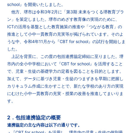
school』を開発いたしました。
他方、堺市は令和3年2月に「第3期 未来をつくる堺教育プラ
ン」を策定しました。堺市のめざす教育像の実現のために、
ICTの活用を基盤とした教育施策の推進や「つながる教育」の
推進として小中一貫教育の充実等が掲げられています。そのよ
うな中、令和4年11月から『CBT for school』の試行を開始しま
した。
上記を背景に、この度の包括連携協定締結に至りました。堺
市内の全小中学校において『CBT for school』を活用すること
で、児童・生徒の基礎学力の定着を図ることを目的とします。
加えて、データに基づき児童・生徒のつまずきを早期に把握し
カリキュラム作成に生かすことで、新たな学校のあり方の実現
にむけた小中一貫教育の充実・授業の改善を推進してまいりま
す。
2．包括連携協定の概要
連携協定の主な内容は以下の通りです。
・『CBT for school』を活用し、堺市内の児童・生徒の個別最