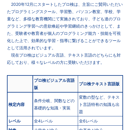
2020年12月にスタートしたプロ検は、主旨にご賛同いただい
たプログラミングスクール、学習塾、パソコン教室、学校、学
童など、多様な教育機関にて実施されており、子ども達のプロ
グラミング学習への意欲喚起や学習継続のきっかけとして、ま
た、受験者や教育者が個人のプログラミング能力・技能を可視
化した上で、効果的な学習・指導に繋げることができるツール
として活用されています。
現在プロ検はビジュアル言語、テキスト言語のどちらにも対
応しており、様々なレベルの方に受験いただけます。
プロ検ビジュアル言語
プロ検テキスト言語版
版
変数の型など、テキス
条件分岐、関数などの
検定内容
ト言語特有の知識も出
基礎的な知識・実装
題
レベル
全4レベル
全6レベル