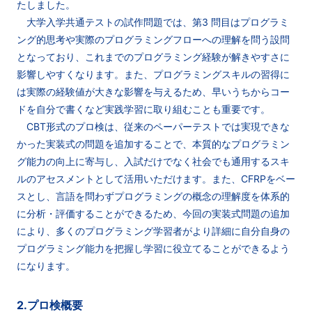
たしました。
大学入学共通テストの試作問題では、第3 問目はプログラミ
ング的思考や実際のプログラミングフローへの理解を問う設問
となっており、これまでのプログラミング経験が解きやすさに
影響しやすくなります。また、プログラミングスキルの習得に
は実際の経験値が大きな影響を与えるため、早いうちからコー
ドを自分で書くなど実践学習に取り組むことも重要です。
CBT形式のプロ検は、従来のペーパーテストでは実現できな
かった実装式の問題を追加することで、本質的なプログラミン
グ能力の向上に寄与し、入試だけでなく社会でも通用するスキ
ルのアセスメントとして活用いただけます。また、CFRPをベー
スとし、言語を問わずプログラミングの概念の理解度を体系的
に分析・評価することができるため、今回の実装式問題の追加
により、多くのプログラミング学習者がより詳細に自分自身の
プログラミング能力を把握し学習に役立てることができるよう
になります。
2.プロ検概要