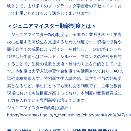
験として、より多くのプログラミング学習者のアセスメントと
して利用いただけるよう邁進してまいります。
＜
ジュニアマイスター顕彰制度とは
＞
ジュニアマイスター顕彰制度は、全国の工業系学科・工業高
校に在籍する高校生を支援するための制度です。資格の取得や
競技会等での成果によりポイントを付与し、一定のポイントを
獲得した生徒へはゴールド、シルバー、ブロンズの称号を授与
することで、生徒の意欲と技術・技能の向上を目的としていま
す。本制度は大学入試や奨学金制度でも活用されており、AO入
試や資格推薦入学、特別奨学生入試の他、奨学金付与の判断要
素となるなど、学生にとっても実利ある制度です。近年公教育
現場においても注目度が高まっており、本制度の受賞者育成に
も力を入れている専門高校も増えています。
ジュニアマイスター顕彰制度詳細：
https://www.mext.go.jp/b_menu/shingi/chukyo/chukyo3/047/siryo/