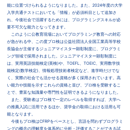
能に位置づけられるようになりました。また、2024年度の大学
入学共通テストにおいても「情報」が必須科目として追加さ
れ、今後社会で活躍するためには、プログラミングスキルが必
要不可欠な能力となってきます。
このように公教育現場においてプログラミング教育への対応
が急がれる中、この度プロ検は公益社団法人全国工業高等学校
長協会が主催するジュニアマイスター顕彰制度に、プログラミ
ング領域で採用されました。ジュニアマイスター顕彰制度に
は、実用英語技能検定(英検)や、TOEFL、TOEIC、実用数学技
能検定(数学検定)、情報処理技術者検定など、進学時だけでな
く、実際の社会でも活かせる資格が多く採用されています。高
い能力や技能を示すこれらの資格と並び、プロ検を受験するこ
とで、豊富な知識量や専門性を証明できるようになりました。
また、受験者はプロ検で一定のレベルを取得すれば、大学へ
の推薦入試に活用できるほか、奨学金の取得における活用も可
能となります。
今後もプロ検はCFRPをベースとし、言語を問わずプログラミ
ングの概念の理解度を体系的に分析・評価することができる試