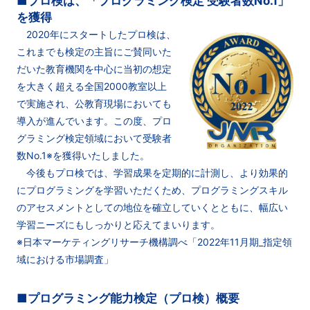
■プロ検は、「プログラミング検定 受験者数No.1」
を獲得
2020年にスタートしたプロ検は、
これまでも検定の主旨にご賛同いた
だいた教育機関を中心に当初の想定
を大きく超える全国2000教室以上
で実施され、公教育現場においても
導入が進んでいます。この度、プロ
グラミング検定領域において受験者
数No.1※を獲得いたしました。
今後もプロ検では、学習成果を定期的に計測し、より効果的
にプログラミングを学習いただくため、プログラミングスキル
のアセスメントとしての地位を確立していくとともに、幅広い
学習ニーズにもしっかりと応えてまいります。
※日本マーケティングリサーチ機構調べ「2022年11月期_指定領
域における市場調査」
■プログラミング能力検定（プロ検）概要