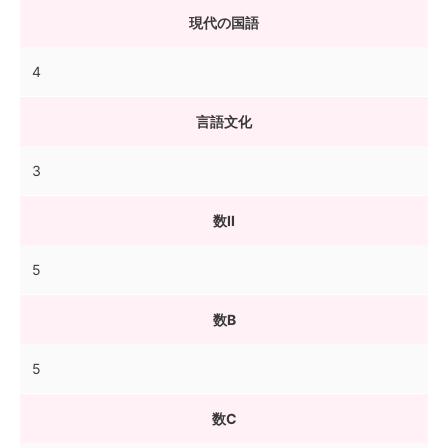
現代の国語
4
言語文化
3
数II
5
数B
5
数C