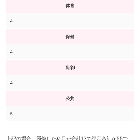
体育
4
保健
4
音楽I
4
公共
5
上記の場合、履修した科目が合計13で評定合計が55で