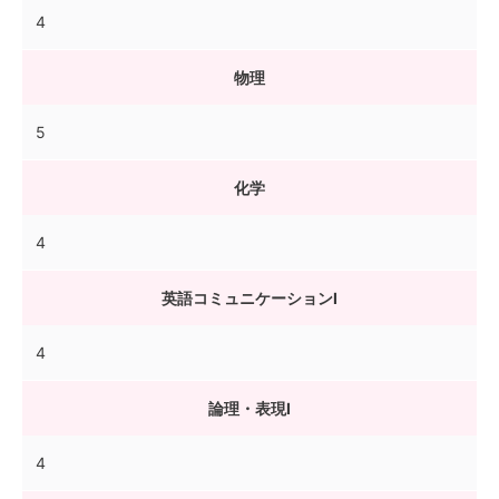
4
物理
5
化学
4
英語コミュニケーションI
4
論理・表現I
4