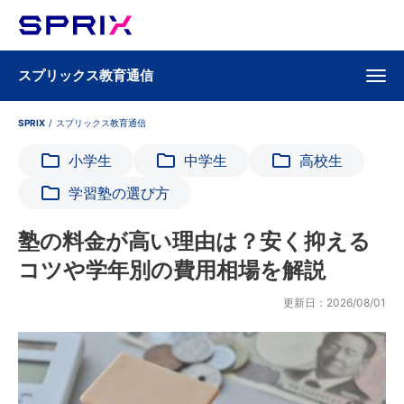
スプリックス教育通信
SPRIX
/
スプリックス教育通信
小学生
中学生
高校生
学習塾の選び方
塾の料金が高い理由は？安く抑える
コツや学年別の費用相場を解説
更新日：2026/08/01